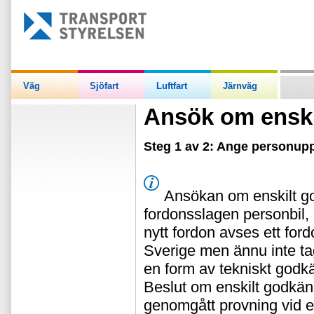
Väg
Sjöfart
Luftfart
Järnväg
Ansök om ensk
Steg 1 av 2: Ange personupp
Ansökan om enskilt go
fordonsslagen personbil, 
nytt fordon avses ett fordo
Sverige men ännu inte tag
en form av tekniskt godk
Beslut om enskilt godkänn
genomgått provning vid et